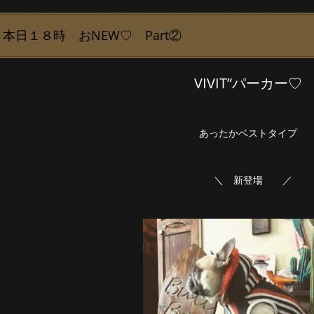
本日１８時 おNEW♡ Part②
VIVIT”パーカー♡
あったかベストタイプ
＼ 新登場 ／