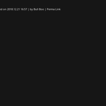
ed on
2018.12.21 16:57
|
by
Bull Boo
|
Perma Link