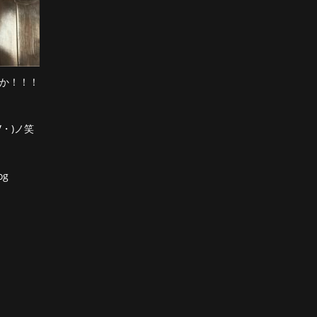
んか！！！
・)ノ笑
ldog