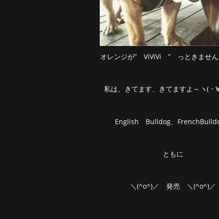
オレンジが” ViViVi ” っときませ
私は、きてます、きてますよ～ヽ(・∀
English Bulldog、FrenchBul
ともに
＼(^o^)／ 発売 ＼(^o^)／