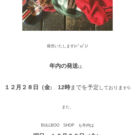
発売いたします(=ﾟωﾟ)ﾉ
年内の発送
は、
１２月２８日（金
12時
までを予定
しておりま
）
、
す💦
また、
BULLBOO SHOP も年内は