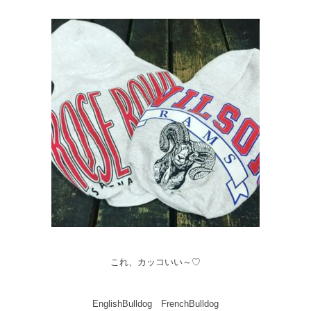
これ、カッコいい～♡
EnglishBulldog FrenchBulldog