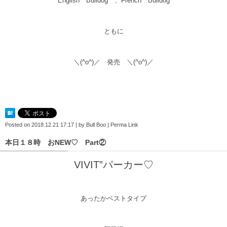
English Bulldog 、French Bulldog
ともに
＼(^o^)／ 発売 ＼(^o^)／
Posted on
2018.12.21 17:17
|
by
Bull Boo
|
Perma Link
本日１８時 おNEW♡ Part②
VIVIT”パーカー♡
あったかベストタイプ