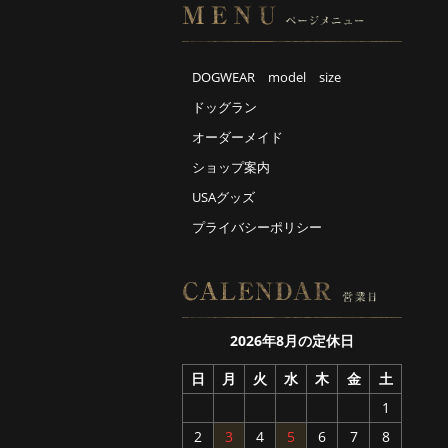
DOGWEAR model size
ドッグラン
オーダーメイド
ショップ案内
USAグッズ
プライバシーポリシー
2026年8月の定休日
日
月
火
水
木
金
土
1
2
3
4
5
6
7
8