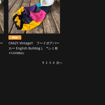
パー
CRAZY Vintage!! フードボアパー
カー English Bulldog L *シミ有
￥6,820
(税込)
1
2
3
4
次へ