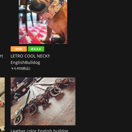
rt
LETRO COOL NECK‼︎
EnglishBulldog
￥4,400
(税込)
Leather color English bulldog