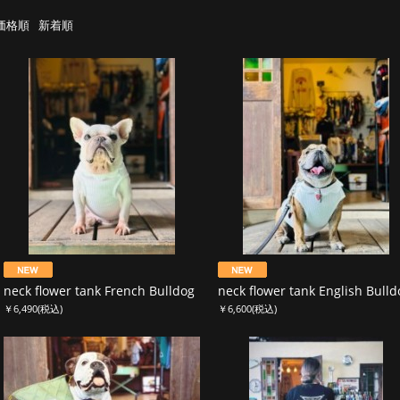
価格順
新着順
neck flower tank French Bulldog
neck flower tank English Bulld
￥6,490
(税込)
￥6,600
(税込)