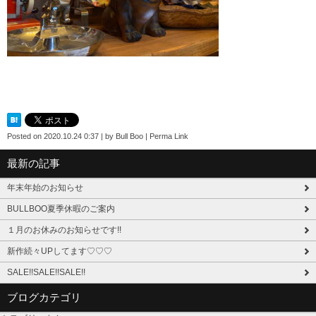
Posted on
2020.10.24 0:37
|
by
Bull Boo
|
Perma Link
最新の記事
年末年始のお知らせ
BULLBOO夏季休暇のご案内
１月のお休みのお知らせです!!
新作続々UPしてます♡♡♡
SALE!!SALE!!SALE!!
ブログカテゴリ