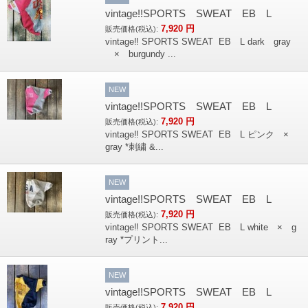
vintage!!SPORTS SWEAT EB L
7,920
円
販売価格(税込):
vintage‼︎ SPORTS SWEAT EB L dark gray
× burgundy ...
NEW
vintage!!SPORTS SWEAT EB L
7,920
円
販売価格(税込):
vintage‼︎ SPORTS SWEAT EB L ピンク ×
gray *刺繍 &...
NEW
vintage!!SPORTS SWEAT EB L
7,920
円
販売価格(税込):
vintage‼︎ SPORTS SWEAT EB L white × g
ray *プリント...
NEW
vintage!!SPORTS SWEAT EB L
7,920
円
販売価格(税込):