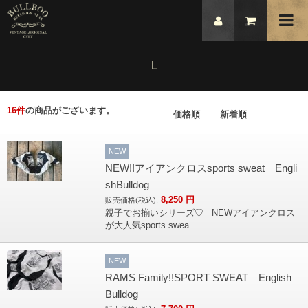
L
16
件
の商品がございます。
価格順
新着順
NEW
NEW!!アイアンクロスsports sweat Engli
shBulldog
8,250
円
販売価格(税込):
親子でお揃いシリーズ♡ NEWアイアンクロス
が大人気sports swea...
NEW
RAMS Family!!SPORT SWEAT English
Bulldog