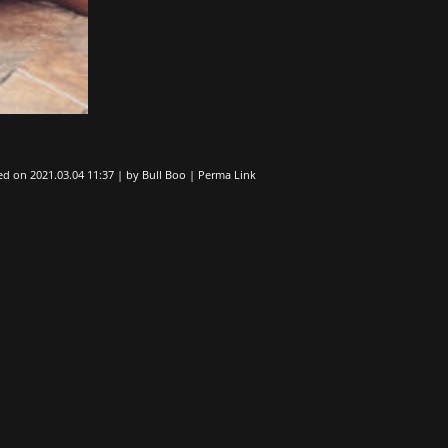
ed on
2021.03.04 11:37
|
by
Bull Boo
|
Perma Link