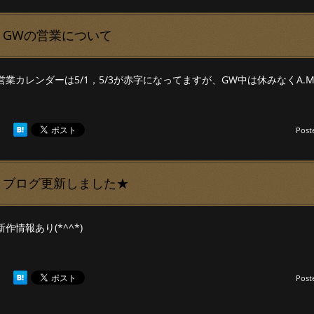
GWの営業について
営業カレンダーは5/1，5/3が赤字になってますが、GW中は休みなくA.M
Post
ブログ更新しました★
新作情報あり(*^^*)
Post