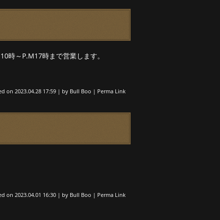
10時～P.M17時まで営業します。
ed on
2023.04.28 17:59
|
by
Bull Boo
|
Perma Link
ed on
2023.04.01 16:30
|
by
Bull Boo
|
Perma Link