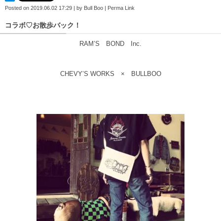
Posted on
2019.06.02 17:29
|
by
Bull Boo
|
Perma Link
コラボ♡お散歩バック！
RAM’S BOND Inc.
CHEVY’S WORKS × BULLBOO