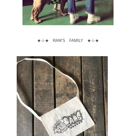
★☆★ RAM’S FAMILY ★☆★