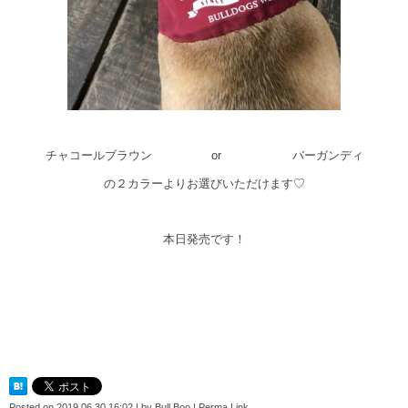
チャコールブラウン or バーガンディ
の２カラーよりお選びいただけます♡
本日発売です！
Posted on
2019.06.30 16:02
|
by
Bull Boo
|
Perma Link