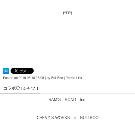
(^O^)
Posted on
2019.06.16 18:08
|
by
Bull Boo
|
Perma Link
コラボ♡Tシャツ！
RAM’S BOND Inc.
CHEVY’S WORKS × BULLBOO