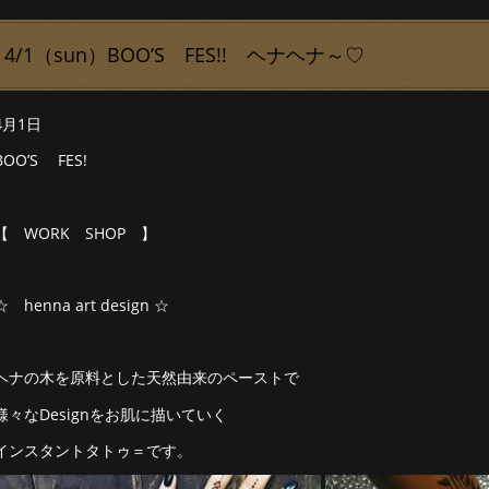
4/1（sun）BOO’S FES!! ヘナヘナ～♡
4月1日
BOO’S FES!
【 WORK SHOP 】
☆ henna art design ☆
ヘナの木を原料とした天然由来のペーストで
様々なDesignをお肌に描いていく
インスタントタトゥ＝です。