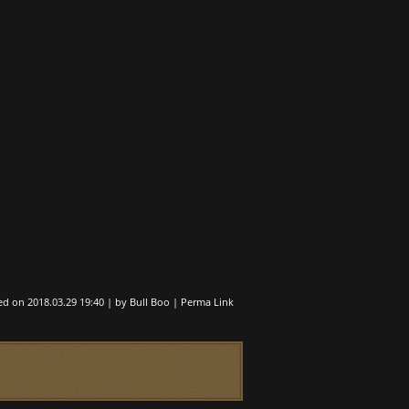
ed on
2018.03.29 19:40
|
by
Bull Boo
|
Perma Link