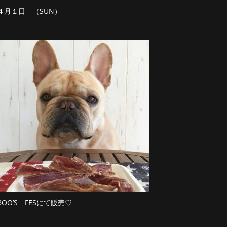
４月１日 （SUN）
BOO’S FESにて販売♡