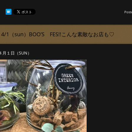
Post
4/1（sun）BOO’S FES!!こんな素敵なお店も♡
４月１日（SUN）