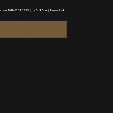
ed on
2018.03.21 12:13
|
by
Bull Boo
|
Perma Link