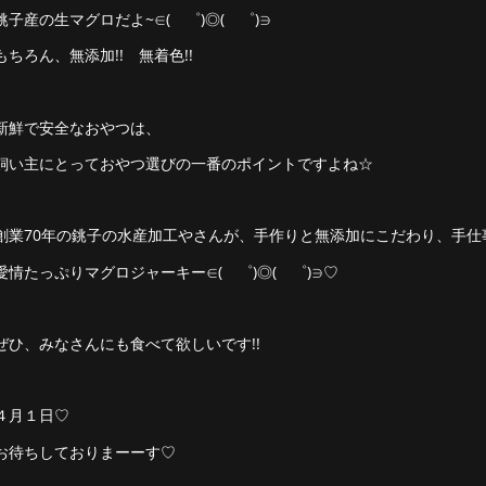
銚子産の生マグロだよ~∈( ゜)◎( ゜)∋
もちろん、無添加!! 無着色!!
新鮮で安全なおやつは、
飼い主にとっておやつ選びの一番のポイントですよね☆
創業70年の銚子の水産加工やさんが、手作りと無添加にこだわり、手
愛情たっぷりマグロジャーキー∈( ゜)◎( ゜)∋♡
ぜひ、みなさんにも食べて欲しいです!!
４月１日♡
お待ちしておりまーーす♡