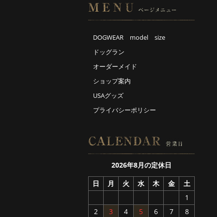
DOGWEAR model size
ドッグラン
オーダーメイド
ショップ案内
USAグッズ
プライバシーポリシー
2026年8月の定休日
日
月
火
水
木
金
土
1
2
3
4
5
6
7
8