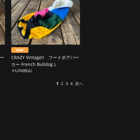
パー
CRAZY Vintage!! フードボアパー
カー French Bulldog L
￥6,050
(税込)
1
2
3
4
次へ