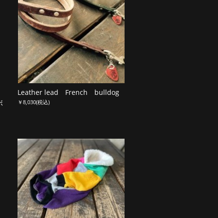
Leather lead French bulldog
ボ
￥8,030
(税込)