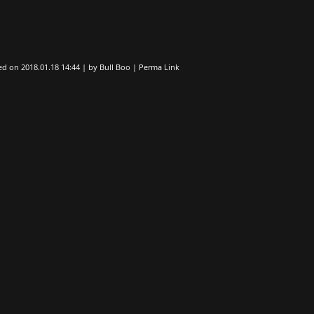
ed on
2018.01.18 14:44
|
by
Bull Boo
|
Perma Link