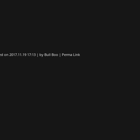
ed on
2017.11.19 17:13
|
by
Bull Boo
|
Perma Link