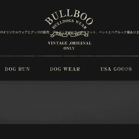
BOOオリジナルウェアとグッズの販売 ブルドックパーカーやスエット、ペットとペアルック服あり