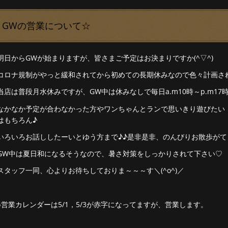
GWの営業について☆
明日からGWが始まりますが、皆さまご予定はお決まりですか(^▽^)
コロナ規制がやっと緩和されてから初めての長期休みなので色々計画さ
当店は普段月水休みですが、GW中は休みなしで毎日a.m10時～p.m1
なかなか予定が合わなかった方やワンちゃんとランで思いきり遊びたい
はもちろん♪
いろいろお話ししたーいとゆう方まで♪♪是非是非、のんびりお散歩がてら
GW中は夏日和になるそうなので、暑さ対策をしっかりされて下さい♡
スタッフ一同、心よりお待ちしておりま～～～す＼(^o^)／
※営業カレンダーは5/1，5/3が赤字になってますが、営業します。