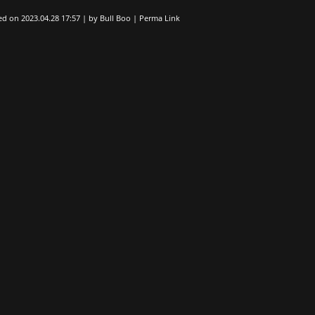
ed on
2023.04.28 17:57
|
by
Bull Boo
|
Perma Link