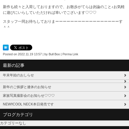
新作も続々と入荷しておりますので、お散歩がてらは勿論のこと♪お気軽
に遊びにいらしていただければ幸いでございます♡♡♡
スタッフ一同お待ちしておりまーーーーーーーーーーーーーーーーーす
＾＾
Posted on
2022.11.19 13:57
|
by
Bull Boo
|
Perma Link
最新の記事
年末年始のおしらせ
新年のご挨拶と連休のお知らせ
家族写真撮影会のお知らせ♡♡♡
NEW!!COOL NECK本日発売です
ブログカテゴリ
カテゴリーなし