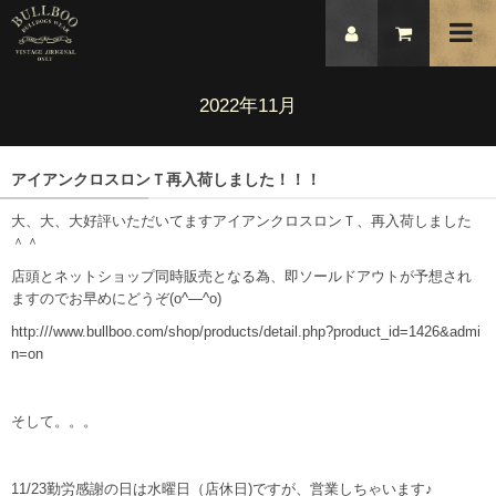
2022年11月
アイアンクロスロンＴ再入荷しました！！！
大、大、大好評いただいてますアイアンクロスロンＴ、再入荷しました
＾＾
店頭とネットショップ同時販売となる為、即ソールドアウトが予想され
ますのでお早めにどうぞ(o^―^o)
http:///www.bullboo.com/shop/products/detail.php?product_id=1426&admi
n=on
そして。。。
11/23勤労感謝の日は水曜日（店休日)ですが、営業しちゃいます♪