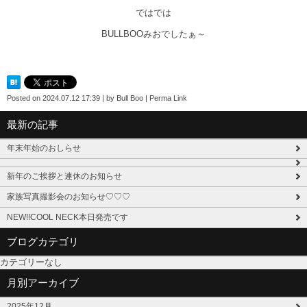
ではでは
BULLBOOみおでしたぁ～
Posted on
2024.07.12 17:39
|
by
Bull Boo
|
Perma Link
最新の記事
年末年始のおしらせ
新年のご挨拶と連休のお知らせ
家族写真撮影会のお知らせ♡♡♡
NEW!!COOL NECK本日発売です
ブログカテゴリ
カテゴリーなし
月別アーカイブ
2025年12月