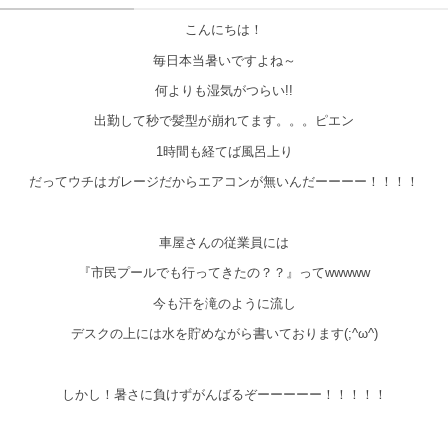
こんにちは！
毎日本当暑いですよね～
何よりも湿気がつらい!!
出勤して秒で髪型が崩れてます。。。ピエン
1時間も経てば風呂上り
だってウチはガレージだからエアコンが無いんだーーーー！！！！
車屋さんの従業員には
『市民プールでも行ってきたの？？』ってwwwww
今も汗を滝のように流し
デスクの上には水を貯めながら書いております(;^ω^)
しかし！暑さに負けずがんばるぞーーーーー！！！！！