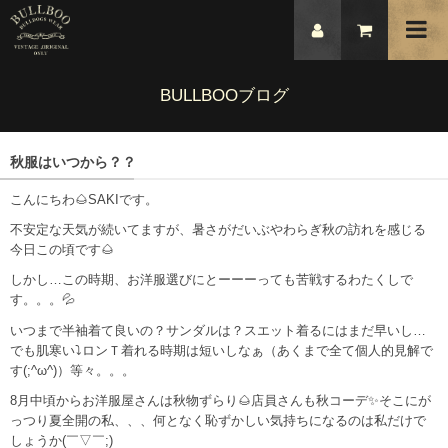
BULLBOOブログ
秋服はいつから？？
こんにちわ🌰SAKIです。
不安定な天気が続いてますが、暑さがだいぶやわらぎ秋の訪れを感じる
今日この頃です🌰
しかし…この時期、お洋服選びにとーーーっても苦戦するわたくしで
す。。。💦
いつまで半袖着て良いの？サンダルは？スエット着るにはまだ早いし…
でも肌寒い⤵ロンＴ着れる時期は短いしなぁ（あくまで全て個人的見解で
す(;^ω^)）等々。。。
8月中頃からお洋服屋さんは秋物ずらり🌰店員さんも秋コーデ✨そこにが
っつり夏全開の私、、、何となく恥ずかしい気持ちになるのは私だけで
しょうか(￣▽￣;)