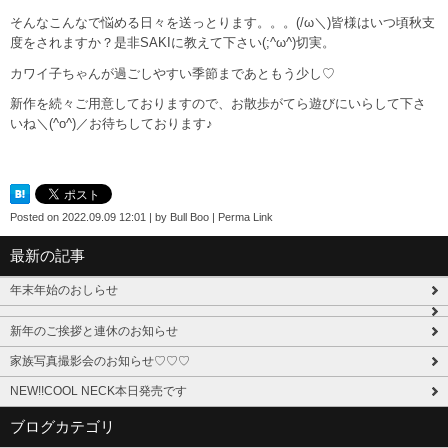
そんなこんなで悩める日々を送っとります。。。(/ω＼)皆様はいつ頃秋支
度をされますか？是非SAKIに教えて下さい(;^ω^)切実。
カワイ子ちゃんが過ごしやすい季節まであともう少し♡
新作を続々ご用意しておりますので、お散歩がてら遊びにいらして下さ
いね＼(^o^)／お待ちしております♪
Posted on
2022.09.09 12:01
|
by
Bull Boo
|
Perma Link
最新の記事
年末年始のおしらせ
新年のご挨拶と連休のお知らせ
家族写真撮影会のお知らせ♡♡♡
NEW!!COOL NECK本日発売です
ブログカテゴリ