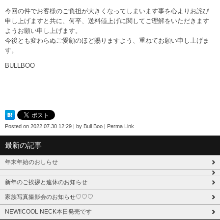
今回の件でお客様のご負担が大きくなってしまいます事を心よりお詫び
申し上げますと共に、何卒、送料値上げに関してご理解をいただきます
ようお願い申し上げます。
今後とも変わらぬご愛顧のほど賜りますよう、重ねてお願い申し上げま
す。
BULLBOO
Posted on
2022.07.30 12:29
|
by
Bull Boo
|
Perma Link
最新の記事
年末年始のおしらせ
新年のご挨拶と連休のお知らせ
家族写真撮影会のお知らせ♡♡♡
NEW!!COOL NECK本日発売です