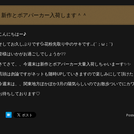
新作とボアパーカー入荷します＾＾
こんにちはー♪
そしてお久しぶりです💦花粉先取り中のサキです…(´；ω；`)
皆様はいかがお過ごしでしょうか❔❔
さてさて、、今週末は新作とボアパーカー大量入荷しちゃいまーす✨✨
店頭は勿論ですがネットも随時UPしていきますので楽しみにして頂けたら幸
今週末は、、関東地方ぽかぽか3月の陽気らしいのでお散歩ついでにカ
お待ちしております♡
Post