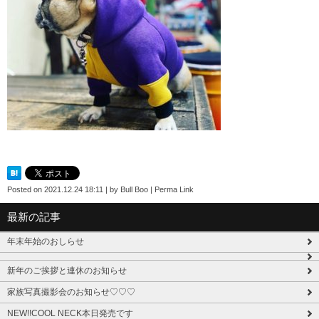
Posted on
2021.12.24 18:11
|
by
Bull Boo
|
Perma Link
最新の記事
年末年始のおしらせ
新年のご挨拶と連休のお知らせ
家族写真撮影会のお知らせ♡♡♡
NEW!!COOL NECK本日発売です