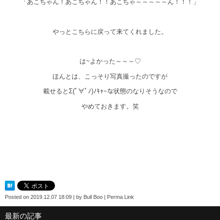
「あこちゃん！あこちゃん！！あこちゃ～～～～～ん！！！」
やっとこちらに戻って来てくれました。
は~よかった～～～♡
ほんとは、こっそり写真撮ったのですが
載せるとΣ(ﾟ∀ﾟﾉ)ﾉｷｬｰな状態のなりそうなので
やめておきます。笑
Posted on
2019.12.07 18:09
|
by
Bull Boo
|
Perma Link
最新の記事