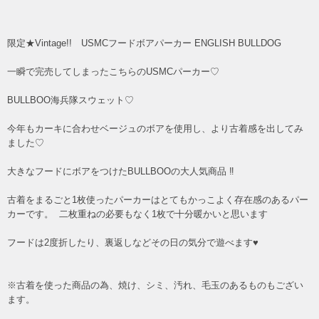
限定★Vintage!! USMCフードボアパーカー ENGLISH BULLDOG
一瞬で完売してしまったこちらのUSMCパーカー♡
BULLBOO海兵隊スウェット♡
今年もカーキに合わせベージュのボアを使用し、より古着感を出してみ
ました♡
大きなフードにボアをつけたBULLBOOの大人気商品 ‼︎
古着をまるごと1枚使ったパーカーはとてもかっこよく存在感のあるパー
カーです。 二枚重ねの必要もなく1枚で十分暖かいと思います
フードは2度折したり、裏返しなどその日の気分で遊べます♥
※古着を使った商品の為、焼け、シミ、汚れ、毛玉のあるものもござい
ます。