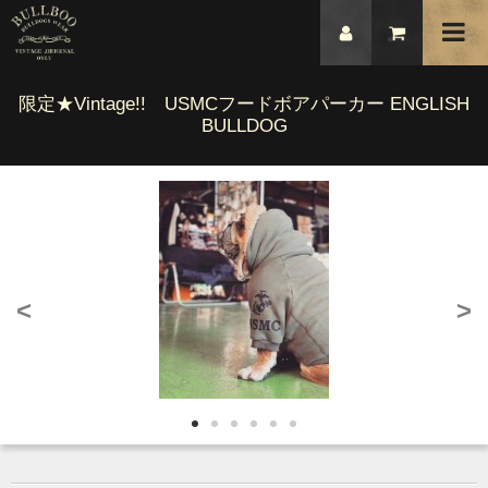
限定★Vintage!! USMCフードボアパーカー ENGLISH
BULLDOG
<
>