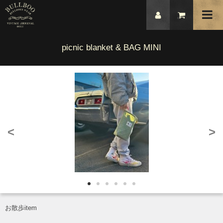
picnic blanket & BAG MINI
<
>
お散歩item