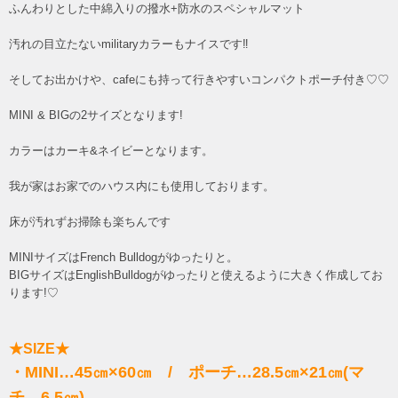
ふんわりとした中綿入りの撥水+防水のスペシャルマット
汚れの目立たないmilitaryカラーもナイスです‼︎
そしてお出かけや、cafeにも持って行きやすいコンパクトポーチ付き♡♡
MINI & BIGの2サイズとなります!
カラーはカーキ&ネイビーとなります。
我が家はお家でのハウス内にも使用しております。
床が汚れずお掃除も楽ちんです
MINIサイズはFrench Bulldogがゆったりと。
BIGサイズはEnglishBulldogがゆったりと使えるように大きく作成してお
ります!♡
★SIZE★
・MINI…45㎝×60㎝ / ポーチ…28.5㎝×21㎝(マ
チ 6.5㎝)