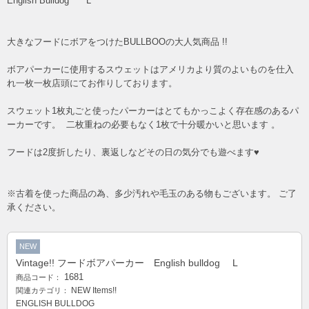
English Bulldog L
大きなフードにボアをつけたBULLBOOの大人気商品 !!
ボアパーカーに使用するスウェットはアメリカより質のよいものを仕入
れ一枚一枚店頭にてお作りしております。
スウェット1枚丸ごと使ったパーカーはとてもかっこよく存在感のあるパ
ーカーです。 二枚重ねの必要もなく1枚で十分暖かいと思います 。
フードは2度折したり、裏返しなどその日の気分でも遊べます♥
※古着を使った商品の為、多少汚れや毛玉のある物もございます。 ご了
承ください。
NEW
Vintage!! フードボアパーカー English bulldog L
1681
商品コード：
NEW Items!!
関連カテゴリ：
ENGLISH BULLDOG