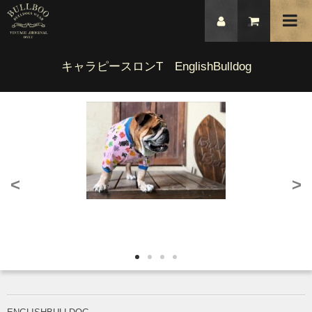
キャラピースロンT EnglishBulldog
<
>